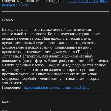
Получить дополнительные сведения -
вывод из запоя на дому
недорого в сочи
aQKAyQ
Вывод из запоя — это только первый шаг в лечении
алкогольной зависимости. Без последующей терапии риск
рецидива очень высок. Наш наркологический центр
предлагает полный курс лечения алкоголизма, включая
кодирование и психотерапию. Кодирование на дому
проводится различными методами: уколом (Торпедо,
Эспераль, Налтрексон, Аквилонг), медикаментозным
вшиванием (дисульфирам, Вивитрол), гипнозом по Довженко,
а также двойным блоком. Каждый метод подбирается врачом
индивидуально, с согласия пациента и при отсутствии
противопоказаний. Опытный нарколог объяснит, какая
кодировка подойдёт именно вам, учитывая стаж и форму
зависимости.
Подробнее -
https://narkolog-na-dom-balashiha13-3.ru/
GIic9g