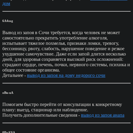
дом
6A4sxg
Вывод из запоя в Сочи требуется, когда человек не может
самостоятельно прекратить употребление алкоголя,
испытывает тяжелое похмелья, признаки ломки, тревогу,
бессонницу, рвоту, слабость, нарушение поведение и резкое
ухудшение самочувствие. Даже если запой длится несколько
дней, для здоровья сохраняется высокий риск осложнений:
страдают сердце, печень, почки, нервного системы, психика и
общее состояние организма.
Детальнее -
вывод из запоя на дому недорого сочи
oBu-uA
Помогаем быстро перейти от консультации к конкретному
плану: выезд, стационар или наблюдение.
Получить дополнительные сведения -
вывод из запоя анапа
0PoANA