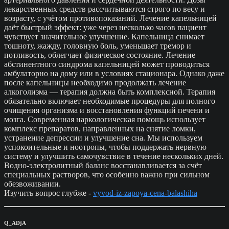
лекарственных средств рассчитываются строго по весу и
возрасту, с учётом противопоказаний. Лечение капельницей
даёт быстрый эффект: уже через несколько часов пациент
чувствует значительное улучшение. Капельница снимает
тошноту, жажду, головную боль, уменьшает тремор и
потливость, облегчает физическое состояние. Лечение
абстинентного синдрома капельницей может проводиться
амбулаторно на дому или в условиях стационара. Однако даже
после капельницы необходимо продолжать лечение
алкоголизма — терапия должна быть комплексной. Терапия
обязательно включает необходимые процедуры для полного
очищения организма и восстановления функций печени и
мозга. Современная наркологическая помощь использует
комплекс препаратов, направленных на снятие ломки,
устранение депрессии и улучшение сна. Мы используем
успокоительные и ноотропы, чтобы поддержать нервную
систему и улучшить самочувствие в течение нескольких дней.
Водно-электролитный баланс восстанавливается за счёт
специальных растворов, что особенно важно при сильном
обезвоживании.
Изучить вопрос глубже -
vyvod-iz-zapoya-cena-balashiha
Q_ADjA