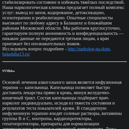
стабилизировать состояние и избежать тяжёлых последствий.
Наша наркологическая клиника предлагает полный комплекс
услуг: вывод из запоя, кодирование, детоксикацию,
психотерапию и реабилитацию. Опытные специалисты
выезжают по любому адресу в Балашихе и ближайшим
районам Московской области. Мы работаем круглосуточно,
гарантируем полную анонимность и конфиденциальность —
никакие данные не передаются третьим лицам, а врач
приезжает без опознавательных знаков.
Исследовать вопрос подробнее -
http://narkolog-na-dom-
balashiha13.ru/
9YMhhw
Основой лечения алкогольного запоя является инфузионная
терапия — капельница. Капельница позволяет быстро
доставить лекарства прямо в кровь, минуя желудочно-
кишечный тракт. Состав капельницы подбирает врач-
нарколог индивидуально, исходя из тяжести состояния и
результатов теста показателей крови. В стандартную
инфузионную терапию входят солевые растворы, витамины
группы B и C, ноотропы, кардиопротекторы,
гепатопротекторы, препараты для нормализации
артериального давления и сердечной деятельности. Дозы