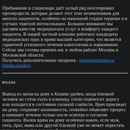
Пребывание в стационаре даёт целый ряд неоспоримых
преимуществ, которые делают этот этап незаменимым для
многих пациентов, особенно на начальной стадии терапии и в
случаях тяжёлой интоксикации. Большое внимание мы
уделяем качеству медицинских услуг и комфорту каждого
пациента. В нашей частной клинике работают кандидаты
медицинских наук и врачи высшей категории, что является
гарантией успешного лечения алкоголизма и наркомании.
Сейчас мы готовы принять вас в любом районе Москвы и
Московской области.
Получить дополнительные сведения -
narkologicheskaya-
klinika-moskva
RXxG9A
Вывод из запоя на дому в Казани удобен, когда близкий
человек не готов ехать в клинику, плохо переносит дорогу
или находится в состоянии сильной слабости. Врач приезжает
на дому, сохраняет анонимность, спокойно объясняет процесс
и начинает лечение только после осмотра и согласия
пациента. Вызов врача на дому особенно важен, если муж,
отец, брат, мама или другой близкий уже не может перестать