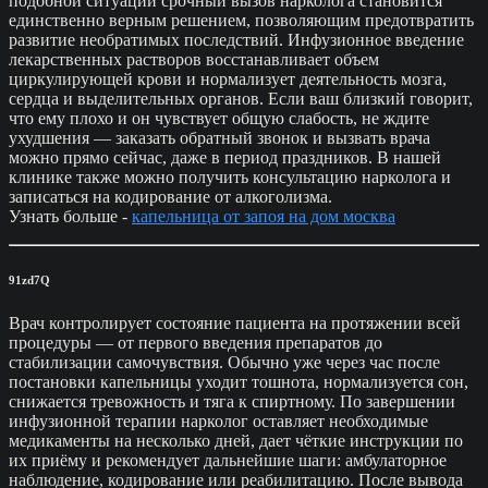
подобной ситуации срочный вызов нарколога становится
единственно верным решением, позволяющим предотвратить
развитие необратимых последствий. Инфузионное введение
лекарственных растворов восстанавливает объем
циркулирующей крови и нормализует деятельность мозга,
сердца и выделительных органов. Если ваш близкий говорит,
что ему плохо и он чувствует общую слабость, не ждите
ухудшения — заказать обратный звонок и вызвать врача
можно прямо сейчас, даже в период праздников. В нашей
клинике также можно получить консультацию нарколога и
записаться на кодирование от алкоголизма.
Узнать больше -
капельница от запоя на дом москва
91zd7Q
Врач контролирует состояние пациента на протяжении всей
процедуры — от первого введения препаратов до
стабилизации самочувствия. Обычно уже через час после
постановки капельницы уходит тошнота, нормализуется сон,
снижается тревожность и тяга к спиртному. По завершении
инфузионной терапии нарколог оставляет необходимые
медикаменты на несколько дней, дает чёткие инструкции по
их приёму и рекомендует дальнейшие шаги: амбулаторное
наблюдение, кодирование или реабилитацию. После вывода