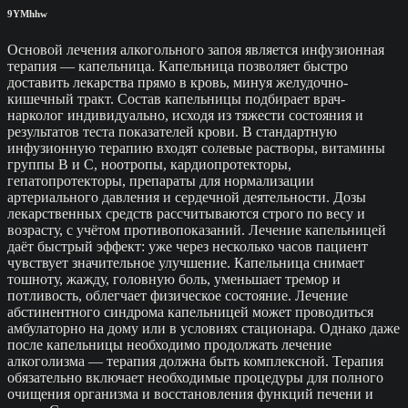
9YMhhw
Основой лечения алкогольного запоя является инфузионная
терапия — капельница. Капельница позволяет быстро
доставить лекарства прямо в кровь, минуя желудочно-
кишечный тракт. Состав капельницы подбирает врач-
нарколог индивидуально, исходя из тяжести состояния и
результатов теста показателей крови. В стандартную
инфузионную терапию входят солевые растворы, витамины
группы B и C, ноотропы, кардиопротекторы,
гепатопротекторы, препараты для нормализации
артериального давления и сердечной деятельности. Дозы
лекарственных средств рассчитываются строго по весу и
возрасту, с учётом противопоказаний. Лечение капельницей
даёт быстрый эффект: уже через несколько часов пациент
чувствует значительное улучшение. Капельница снимает
тошноту, жажду, головную боль, уменьшает тремор и
потливость, облегчает физическое состояние. Лечение
абстинентного синдрома капельницей может проводиться
амбулаторно на дому или в условиях стационара. Однако даже
после капельницы необходимо продолжать лечение
алкоголизма — терапия должна быть комплексной. Терапия
обязательно включает необходимые процедуры для полного
очищения организма и восстановления функций печени и