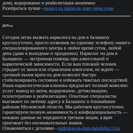
дому, кодирование и реабилитация анонимно
Разобраться лучше -
вывод из запоя на дому цена сочи
jKlVsw
Сегодня легко вызвать нарколога на дом в балашиху
круглосуточно, просто позвонив по единому телефону нашего
специализированного центра в любое время суток, любой
день (даже в выходные и праздники). Нарколог на дом в
Балашихе — экстренная помощь при алкогольной и
наркотической зависимости. Если ваш близкий человек
страдает от запоя или отравления алкоголем, не ждите —
срочный вызов врача на дом позволит быстро
стабилизировать состояние и избежать тяжёлых последствий.
Наша наркологическая клиника предлагает полный комплекс
услуг: вывод из запоя, кодирование, детоксикацию,
психотерапию и реабилитацию. Опытные специалисты
выезжают по любому адресу в Балашихе и ближайшим
районам Московской области. Мы работаем круглосуточно,
гарантируем полную анонимность и конфиденциальность —
никакие данные не передаются третьим лицам, а врач
приезжает без опознавательных знаков.
Ознакомиться с деталями -
narkolog-na-dom-balashiha13.ru/