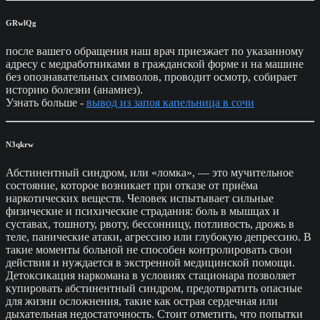
GRwlQg
после вашего обращения наш врач приезжает по указанному
адресу с медработниками в гражданской форме и на машине
без опознавательных символов, проводит осмотр, собирает
историю болезни (анамнез).
Узнать больше -
вывод из запоя капельница в сочи
N3qkrw
Абстинентный синдром, или «ломка», — это мучительное
состояние, которое возникает при отказе от приёма
наркотических веществ. Человек испытывает сильные
физические и психические страдания: боль в мышцах и
суставах, тошноту, рвоту, бессонницу, потливость, дрожь в
теле, панические атаки, агрессию или глубокую депрессию. В
такие моменты больной не способен контролировать свои
действия и нуждается в экстренной медицинской помощи.
Детоксикация наркомана в условиях стационара позволяет
купировать абстинентный синдром, предотвратить опасные
для жизни осложнения, такие как острая сердечная или
дыхательная недостаточность. Стоит отметить, что попытки