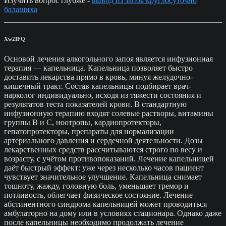
Изучить вопрос глубже -
вывод из запоя круглосуточно
балашиха
Xw2IFQ
Основой лечения алкогольного запоя является инфузионная
терапия — капельница. Капельница позволяет быстро
доставить лекарства прямо в кровь, минуя желудочно-
кишечный тракт. Состав капельницы подбирает врач-
нарколог индивидуально, исходя из тяжести состояния и
результатов теста показателей крови. В стандартную
инфузионную терапию входят солевые растворы, витамины
группы B и C, ноотропы, кардиопротекторы,
гепатопротекторы, препараты для нормализации
артериального давления и сердечной деятельности. Дозы
лекарственных средств рассчитываются строго по весу и
возрасту, с учётом противопоказаний. Лечение капельницей
даёт быстрый эффект: уже через несколько часов пациент
чувствует значительное улучшение. Капельница снимает
тошноту, жажду, головную боль, уменьшает тремор и
потливость, облегчает физическое состояние. Лечение
абстинентного синдрома капельницей может проводиться
амбулаторно на дому или в условиях стационара. Однако даже
после капельницы необходимо продолжать лечение