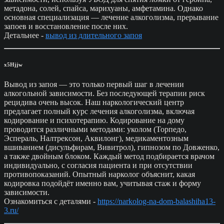
метадона, солей, спайса, марихуаны, амфетамина. Однако
основная специализация — лечение алкоголизма, прерывание
запоев и восстановление после них.
Детальнее -
вывод из длительного запоя
x5Hjjw
Вывод из запоя — это только первый шаг в лечении
алкогольной зависимости. Без последующей терапии риск
рецидива очень высок. Наш наркологический центр
предлагает полный курс лечения алкоголизма, включая
кодирование и психотерапию. Кодирование на дому
проводится различными методами: уколом (Торпедо,
Эспераль, Налтрексон, Аквилонг), медикаментозным
вшиванием (дисульфирам, Вивитрол), гипнозом по Довженко,
а также двойным блоком. Каждый метод подбирается врачом
индивидуально, с согласия пациента и при отсутствии
противопоказаний. Опытный нарколог объяснит, какая
кодировка подойдёт именно вам, учитывая стаж и форму
зависимости.
Ознакомиться с деталями -
https://narkolog-na-dom-balashiha13-
3.ru/