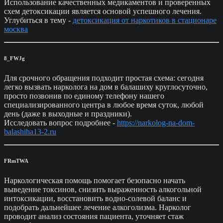
Использование качественных медикаментов и проверенных
схем детоксикации является основой успешного лечения.
Углубиться в тему -
детоксикация от наркотиков в стационаре
москва
8_FWJg
Для срочного обращения подходит простая схема: сегодня
легко вызвать нарколога на дом в балашиху круглосуточно,
просто позвонив по единому телефону нашего
специализированного центра в любое время суток, любой
день (даже в выходные и праздники).
Исследовать вопрос подробнее -
https://narkolog-na-dom-
balashiha13-2.ru
FRmTWA
Наркологическая помощь помогает безопасно начать
выведение токсинов, снизить выраженность алкогольной
интоксикации, восстановить водно-солевой баланс и
подобрать дальнейшее лечение алкоголизма. Нарколог
проводит анализ состояния пациента, уточняет стаж