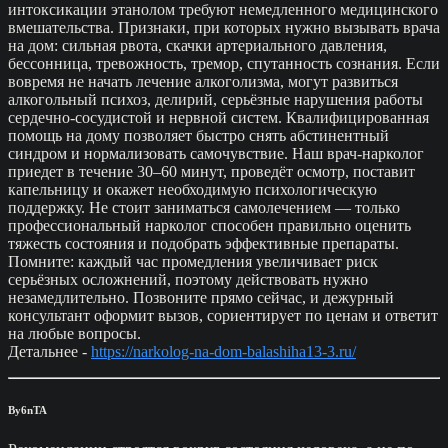
интоксикации этанолом требуют немедленного медицинского
вмешательства. Признаки, при которых нужно вызывать врача
на дом: сильная рвота, скачки артериального давления,
бессонница, тревожность, тремор, спутанность сознания. Если
вовремя не начать лечение алкоголизма, могут развиться
алкогольный психоз, делирий, серьёзные нарушения работы
сердечно-сосудистой и нервной систем. Квалифицированная
помощь на дому позволяет быстро снять абстинентный
синдром и нормализовать самочувствие. Наш врач-нарколог
приедет в течение 30–60 минут, проведёт осмотр, поставит
капельницу и окажет необходимую психологическую
поддержку. Не стоит заниматься самолечением — только
профессиональный нарколог способен правильно оценить
тяжесть состояния и подобрать эффективные препараты.
Помните: каждый час промедления увеличивает риск
серьёзных осложнений, поэтому действовать нужно
незамедлительно. Позвоните прямо сейчас, и дежурный
консультант оформит вызов, сориентирует по ценам и ответит
на любые вопросы.
Детальнее -
https://narkolog-na-dom-balashiha13-3.ru/
By6nTA