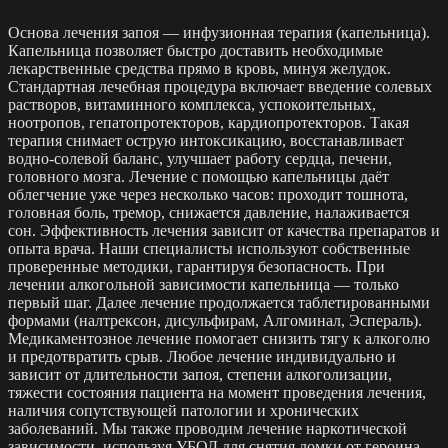
Основа лечения запоя — инфузионная терапия (капельница).
Капельница позволяет быстро доставить необходимые
лекарственные средства прямо в кровь, минуя желудок.
Стандартная лечебная процедура включает введение солевых
растворов, витаминного комплекса, успокоительных,
ноотропов, гепатопротекторов, кардиопротекторов. Такая
терапия снимает острую интоксикацию, восстанавливает
водно-солевой баланс, улучшает работу сердца, печени,
головного мозга. Лечение с помощью капельницы даёт
облегчение уже через несколько часов: проходит тошнота,
головная боль, тремор, снижается давление, налаживается
сон. Эффективность лечения зависит от качества препаратов и
опыта врача. Наши специалисты используют собственные
проверенные методики, гарантируя безопасность. При
лечении алкогольной зависимости капельница — только
первый шаг. Далее лечение продолжается таблетированными
формами (налтрексон, дисульфирам, Алгоминал, Эспераль).
Медикаментозное лечение помогает снизить тягу к алкоголю
и предотвратить срыв. Любое лечение индивидуально и
зависит от длительности запоя, степени алкоголизации,
тяжести состояния пациента на момент проведения лечения,
наличия сопутствующей патологии и хронических
заболеваний. Мы также проводим лечение наркотической
зависимости, используя УБОД для снятия ломки от героина,