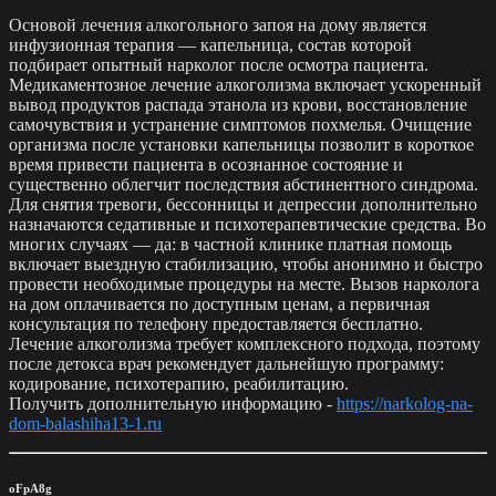
Основой лечения алкогольного запоя на дому является
инфузионная терапия — капельница, состав которой
подбирает опытный нарколог после осмотра пациента.
Медикаментозное лечение алкоголизма включает ускоренный
вывод продуктов распада этанола из крови, восстановление
самочувствия и устранение симптомов похмелья. Очищение
организма после установки капельницы позволит в короткое
время привести пациента в осознанное состояние и
существенно облегчит последствия абстинентного синдрома.
Для снятия тревоги, бессонницы и депрессии дополнительно
назначаются седативные и психотерапевтические средства. Во
многих случаях — да: в частной клинике платная помощь
включает выездную стабилизацию, чтобы анонимно и быстро
провести необходимые процедуры на месте. Вызов нарколога
на дом оплачивается по доступным ценам, а первичная
консультация по телефону предоставляется бесплатно.
Лечение алкоголизма требует комплексного подхода, поэтому
после детокса врач рекомендует дальнейшую программу:
кодирование, психотерапию, реабилитацию.
Получить дополнительную информацию -
https://narkolog-na-
dom-balashiha13-1.ru
oFpA8g