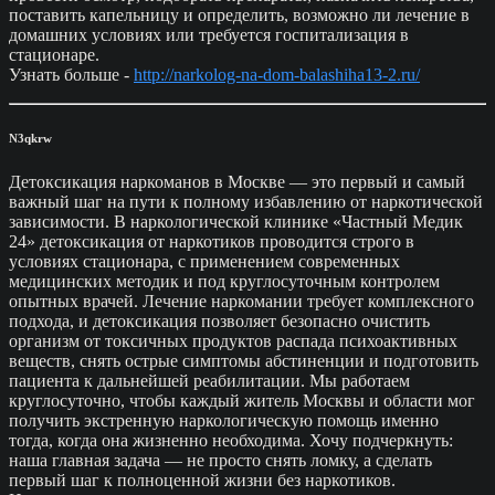
поставить капельницу и определить, возможно ли лечение в
домашних условиях или требуется госпитализация в
стационаре.
Узнать больше -
http://narkolog-na-dom-balashiha13-2.ru/
N3qkrw
Детоксикация наркоманов в Москве — это первый и самый
важный шаг на пути к полному избавлению от наркотической
зависимости. В наркологической клинике «Частный Медик
24» детоксикация от наркотиков проводится строго в
условиях стационара, с применением современных
медицинских методик и под круглосуточным контролем
опытных врачей. Лечение наркомании требует комплексного
подхода, и детоксикация позволяет безопасно очистить
организм от токсичных продуктов распада психоактивных
веществ, снять острые симптомы абстиненции и подготовить
пациента к дальнейшей реабилитации. Мы работаем
круглосуточно, чтобы каждый житель Москвы и области мог
получить экстренную наркологическую помощь именно
тогда, когда она жизненно необходима. Хочу подчеркнуть:
наша главная задача — не просто снять ломку, а сделать
первый шаг к полноценной жизни без наркотиков.