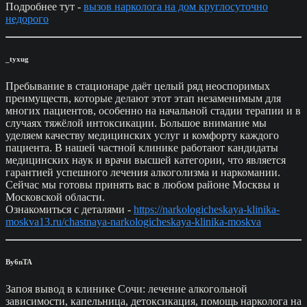
Подробнее тут -
вызов нарколога на дом круглосуточно
недорого
_tyxug
Пребывание в стационаре даёт целый ряд неоспоримых
преимуществ, которые делают этот этап незаменимым для
многих пациентов, особенно на начальной стадии терапии и в
случаях тяжёлой интоксикации. Большое внимание мы
уделяем качеству медицинских услуг и комфорту каждого
пациента. В нашей частной клинике работают кандидаты
медицинских наук и врачи высшей категории, что является
гарантией успешного лечения алкоголизма и наркомании.
Сейчас мы готовы принять вас в любом районе Москвы и
Московской области.
Ознакомиться с деталями -
https://narkologicheskaya-klinika-
moskva13.ru/chastnaya-narkologicheskaya-klinika-moskva
By6nTA
Запоя вывод в клинике Сочи: лечение алкогольной
зависимости, капельница, детоксикация, помощь нарколога на