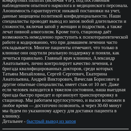
комфортных палатах (включая VIP), под постоянным
наблюдением опытного нарколога и медицинского персонала.
Анонимность гарантируется: никакой постановки на учет,
данные защищены политикой конфиденциальности. Наши
специалисты проводят вывод из запоя любой длительности и
сложности, включая запой у женщин и подростков, а также
лечат пивной алкоголизм. Кроме того, стационар даёт
возможность немедленно приступить к психотерапевтической
работе и кодированию, что при домашнем лечении часто
откладывается. Многие пациенты отмечают, что только в
клинике они ощутили реальную поддержку и поняли, как
лечиться правильно. Главный врач клиники, Александр
Анатольевич, лично контролирует качество лечения, а
бригада квалифицированных докторов, среди которых
Татьяна Михайловна, Сергей Сергеевич, Екатерина
Анатольевна, Андрей Викторович, Вячеслав Борисович и
другие опытные специалисты, имеет стаж от 10 лет. Даже
если человек находится в тяжелом состоянии, наша выездная
бригада быстро приедет и организует транспортировку в
стационар. Мы работаем круглосуточно, и вызов возможен в
любое время — достаточно позвонить, и через 30-60 минут
мы будем по указанному адресу для доставки пациента в
клинику.
Детальнее -
быстрый вывод из запоя