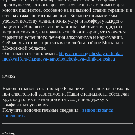
преимуществ, которые делают этот этап незаменимым для
многих пациентов, особенно на начальной стадии терапии и в
случаях тяжёлой интоксикации. Большое внимание мы
уделяем качеству медицинских услуг и комфорту каждого
пациента. В нашей частной клинике работают кандидаты
медицинских наук и врачи высшей категории, что является
гарантией успешного лечения алкоголизма и наркомании.
Сейчас мы готовы принять вас в любом районе Москвы и
Московской области.
Ознакомиться с деталями -
https://narkologicheskaya-klinika-
moskva13.ru/chastnaya-narkologicheskaya-klinika-moskva
kJW3Xg
Вывод из запоя в стационаре Балашихи — надёжная помощь
при алкогольной зависимости. Наши специалисты обеспечат
круглосуточный медицинский уход и поддержку в
комфортных условиях.
Получить дополнительные сведения -
вывод из запоя
капельница
oZsKmg