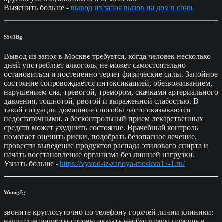
Выяснить больше -
вывод из запоя вызов на дом в сочи
S5v1Bg
Вывод из запоя в Москве требуется, когда человек несколько
дней употребляет алкоголь, не может самостоятельно
остановиться и постепенно теряет физические силы. Запойное
состояние сопровождается интоксикацией, обезвоживанием,
нарушением сна, тревогой, тремором, скачками артериального
давления, тошнотой, рвотой и выраженной слабостью. В
такой ситуации домашние способы часто оказываются
недостаточными, а бесконтрольный прием лекарственных
средств может ухудшить состояние. Врачебный контроль
помогает оценить риски, подобрать безопасное лечение,
провести выведение продуктов распада этилового спирта и
начать восстановление организма без лишней нагрузки.
Узнать больше -
https://vyvod-iz-zapoya-moskva13-1.ru/
WomgJg
звоните круглосуточно по телефону горячей линии клиники:
наши специалисты готовы оказать необходимую помощь в