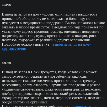
TogPcQ
Вывод из запоя на дому удобен, если пациент находится в
привычной обстановке, не хочет ехать в больницу, но
нуждается в медицинской поддержке. Вызов нарколога можно
заказать в любое время суток: выездная бригада приезжает по
указанному адресу, проводит осмотр, оценивает поведение
пациента, давление, пульс, признаки интоксикации, риск
психозов, судорожных реакций и других осложнений.
Подробнее можно узнать тут -
вывод из запоя на дому
круглосуточно
nBgRng
Вывод из запоя в Сочи требуется, когда человек не может
самостоятельно прекратить употребление алкоголя,
испытывает тяжелое похмелья, признаки ломки, тревогу,
бессонницу, рвоту, слабость, нарушение поведение и резкое
ухудшение самочувствие. Даже если запой длится несколько
дней, для здоровья сохраняется высокий риск осложнений:
страдают сердце, печень, почки, нервного системы, психика и
общее состояние организма.
Получить дополнительную информацию -
вывод из запоя