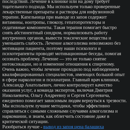
последствий. Лечение в клинике или на дому требует
тщательного подхода. Мы используем только проверенные
лекарственные препараты и растворы для инфузионной
терапии. Капельница при выводе из запоя содержит
витамины, ноотропы, глюкозу, гепатопротекторы и
седативные компоненты. Такая терапия помогает быстро
снять абстинентный синдром, нормализовать работу
внутренних органов, вывести токсические вещества и
уменьшить слабость. Лечение алкоголизма невозможно без
мотивации пациента, поэтому наши психологи и
психотерапевты проводят мотивационные беседы, помогая
осознать проблему. Лечение — это не только снятие
интоксикации, но и изменение отношения к спиртному.
Очень важно, чтобы лечение проходило под наблюдением
квалифицированных специалистов, имеющих большой опыт
в сфере наркологии и психиатрии. Главный врач клиники,
Александр Анатольевич, лично контролирует качество
оказания услуг, а команда экспертов, включая Дмитрия
Николаевича, Ольгу Андреевну и Сергея Сергеевича,
ежедневно помогает зависимым людям вернуться к трезвости.
Мы используем лучшие методики, чтобы эффективно
справляться с самыми сложными случаями алкоголизма и
наркомании, и знаем, как облегчить состояние даже в
критической ситуации.
Разобраться лучше -
вывод из запоя цена балашиха