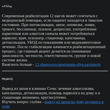
wVSJxg
Современная реабилитация 12 шагов может сочетаться с
медицинской помощью, если пациент находится в тяжелом
состоянии. При интоксикации, запое, похмелье, ломке,
тревоге, бессоннице, психозе, депрессии, употреблении
наркотиков или алкоголя сначала может потребоваться
нарколог, врач, психиатр, стационар, капельница,
детоксикация, УБОД по показаниям или медикаментозное
лечение. После стабилизации начинается реабилитационный
процесс, где главный акцент делается на понимании
зависимости, честности, ответственности, группе и новой
системе жизни.
Выяснить больше -
12-shagovaya-programma-dlya-zavisimyh
lWphGQ
Вывод из запоя в клинике Сочи: лечение алкоголизма,
капельница, детоксикация, помощь нарколога на дому и в
стационаре анонимно, круглосуточно.
Изучить вопрос глубже -
вывод из запоя на дому недорого в
сочи