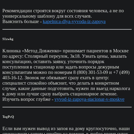
Рекомендации строятся вокруг состояния человека, а не по
универсальному шаблону для всех случаев.
Выяснить больше -
kapelnica-dlya-vyvoda-iz-zapoya
S1zwkg
Клиника «Метод Довженко» принимает пациентов в Москве
по адресу: Столярный переулок, 3к18. Узнать цены, заказать
консультацию, оставить заявку, уточнить порядок
поступления в стационар или задать вопросы дежурным
консультантам можно по номерам 8 (800) 301-53-09 и +7 (499)
403-16-12. Звонок не обязывает сразу ехать в центр:
специалист спокойно объяснит, что делать в конкретном
случае, какие данные подготовить, нужен ли выезд нарколога
к дому или лучше сразу выбрать стационарное лечение.
Изучить вопрос глубже -
vyvod-iz-zapoya-stacionar-v-moskve
TogPcQ
Если вам нужен вывод из запоя на дому круглосуточно, наши
специалисты готовы прийти на помощь в любое время суток.