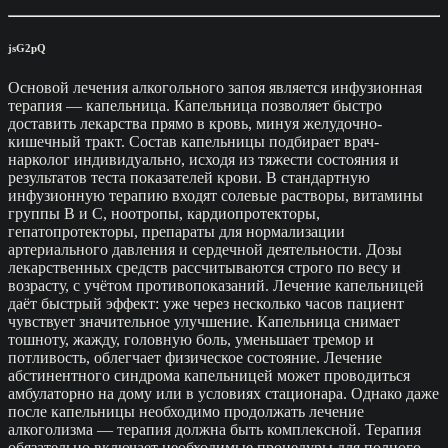
jsG2pQ
Основой лечения алкогольного запоя является инфузионная
терапия — капельница. Капельница позволяет быстро
доставить лекарства прямо в кровь, минуя желудочно-
кишечный тракт. Состав капельницы подбирает врач-
нарколог индивидуально, исходя из тяжести состояния и
результатов теста показателей крови. В стандартную
инфузионную терапию входят солевые растворы, витамины
группы B и C, ноотропы, кардиопротекторы,
гепатопротекторы, препараты для нормализации
артериального давления и сердечной деятельности. Дозы
лекарственных средств рассчитываются строго по весу и
возрасту, с учётом противопоказаний. Лечение капельницей
даёт быстрый эффект: уже через несколько часов пациент
чувствует значительное улучшение. Капельница снимает
тошноту, жажду, головную боль, уменьшает тремор и
потливость, облегчает физическое состояние. Лечение
абстинентного синдрома капельницей может проводиться
амбулаторно на дому или в условиях стационара. Однако даже
после капельницы необходимо продолжать лечение
алкоголизма — терапия должна быть комплексной. Терапия
обязательно включает необходимые процедуры для полного