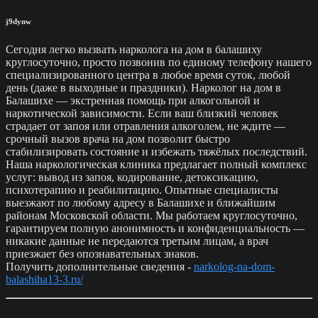
j9dynw
Сегодня легко вызвать нарколога на дом в балашиху
круглосуточно, просто позвонив по единому телефону нашего
специализированного центра в любое время суток, любой
день (даже в выходные и праздники). Нарколог на дом в
Балашихе — экстренная помощь при алкогольной и
наркотической зависимости. Если ваш близкий человек
страдает от запоя или отравления алкоголем, не ждите —
срочный вызов врача на дом позволит быстро
стабилизировать состояние и избежать тяжёлых последствий.
Наша наркологическая клиника предлагает полный комплекс
услуг: вывод из запоя, кодирование, детоксикацию,
психотерапию и реабилитацию. Опытные специалисты
выезжают по любому адресу в Балашихе и ближайшим
районам Московской области. Мы работаем круглосуточно,
гарантируем полную анонимность и конфиденциальность —
никакие данные не передаются третьим лицам, а врач
приезжает без опознавательных знаков.
Получить дополнительные сведения -
narkolog-na-dom-
balashiha13-3.ru/