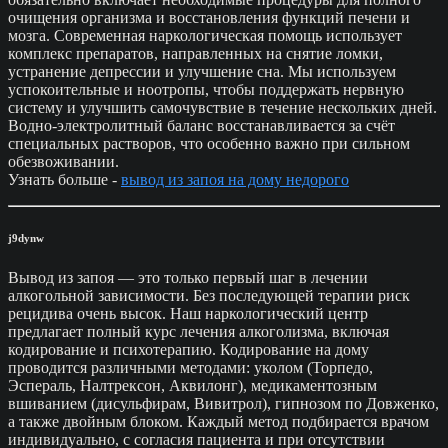
очищения организма и восстановления функций печени и
мозга. Современная наркологическая помощь использует
комплекс препаратов, направленных на снятие ломки,
устранение депрессии и улучшение сна. Мы используем
успокоительные и ноотропы, чтобы поддержать нервную
систему и улучшить самочувствие в течение нескольких дней.
Водно-электролитный баланс восстанавливается за счёт
специальных растворов, что особенно важно при сильном
обезвоживании.
Узнать больше -
вывод из запоя на дому недорого
j9dynw
Вывод из запоя — это только первый шаг в лечении
алкогольной зависимости. Без последующей терапии риск
рецидива очень высок. Наш наркологический центр
предлагает полный курс лечения алкоголизма, включая
кодирование и психотерапию. Кодирование на дому
проводится различными методами: уколом (Торпедо,
Эспераль, Налтрексон, Аквилонг), медикаментозным
вшиванием (дисульфирам, Вивитрол), гипнозом по Довженко,
а также двойным блоком. Каждый метод подбирается врачом
индивидуально, с согласия пациента и при отсутствии