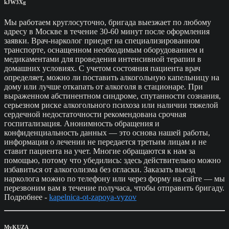
kJW3Xg
Мы работаем круглосуточно, бригада выезжает по любому
адресу в Москве в течение 30-60 минут после оформления
заявки. Врач-нарколог приедет на специализированном
транспорте, оснащенном необходимым оборудованием и
медикаментами для проведения интенсивной терапии в
домашних условиях. С учетом состояния пациента врач
определяет, можно ли поставить алкогольную капельницу на
дому или лучше откапать от алкоголя в стационаре. При
выраженном абстинентном синдроме, спутанности сознания,
серьезном риске алкогольного психоза или наличии тяжелой
сердечной недостаточности рекомендована срочная
госпитализация. Анонимность обращения и
конфиденциальность данных — это основа нашей работы,
информация о лечении не передается третьим лицам и не
ставит пациента на учет. Многие обращаются к нам за
помощью, потому что убедились: здесь действительно можно
избавиться от алкоголизма без огласки. Заказать выезд
нарколога можно по телефону или через форму на сайте — мы
перезвоним вам в течение получаса, чтобы отправить бригаду.
Подробнее -
kapelnica-ot-zapoya-vyzov
MvKUZA