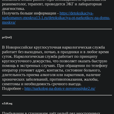
реаниматолог, терапевт, проводится ЭКГ и лабораторная
диагностика.
Получить больше информации -
https://detoksikaciya-
narkomanov-moskva13-1.ru/detoksikaciya-ot-narkotikov-na-domu-
moskva/
prQtuQ
В Новороссийске круглосуточная наркологическая служба
работает без выходных, ночью, в праздники и в любое время
суток. Наркологическая служба работает по принципу
круглосуточного дежурства, что позволяет оказать быструю
помощь в экстренных случаях. При обращении по телефону
оператор уточняет адрес, контакты, состояние больного,
длительность приема алкоголя или наркотиков, наличие
хронических заболеваний, противопоказания, жалобы,
симптомы и необходимость срочного выезда.
Подробнее -
http://narkolog-na-dom-v-novorossijske2.ru/
oZsKmg
Пребывание в стационаре даёт целый ряд неоспоримых