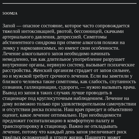
5OOM2A
Запой — опасное состояние, которое часто сопровождается
тяжелой интоксикацией, рвотой, бессонницей, скачками
артериального давления, депрессией. Симптомы
абстинентного синдрома при отмене алкоголя похожи на
ломку у наркозависимых, но имеют свои особенности.
Лечение алкогольного запоя необходимо начинать
немедленно, так как длительное употребление разрушает
внутренние органы, нервную систему, вызывает психические
расстройства. Женский организм страдает от запоя сильнее,
но и мужской требует срочного лечения. Если вы заметили у
близкого человека такие симптомы, как слабость, спутанность
сознания, галлюцинации, судороги, — нужно вызывать врача.
Вывод из запоя в таких случаях лучше проводить в
стационаре под круглосуточным наблюдением. Лечение на
дому возможно только при удовлетворительном самочувствии
и отсутствии риска психоза. Наш врач приедет и объективно
оценит, какое лечение оптимально. При необходимости
предложит госпитализацию в комфортную палату и
транспортировку в стационар. Важно не откладывать
лечение, потому что каждый день запоя увеличивает риск
тяжёлых осложнений и угрозу жизни. Пациенту может