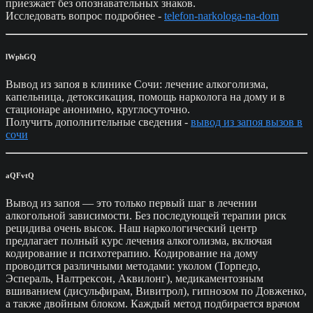
приезжает без опознавательных знаков.
Исследовать вопрос подробнее -
telefon-narkologa-na-dom
lWphGQ
Вывод из запоя в клинике Сочи: лечение алкоголизма,
капельница, детоксикация, помощь нарколога на дому и в
стационаре анонимно, круглосуточно.
Получить дополнительные сведения -
вывод из запоя вызов в
сочи
aQFvtQ
Вывод из запоя — это только первый шаг в лечении
алкогольной зависимости. Без последующей терапии риск
рецидива очень высок. Наш наркологический центр
предлагает полный курс лечения алкоголизма, включая
кодирование и психотерапию. Кодирование на дому
проводится различными методами: уколом (Торпедо,
Эспераль, Налтрексон, Аквилонг), медикаментозным
вшиванием (дисульфирам, Вивитрол), гипнозом по Довженко,
а также двойным блоком. Каждый метод подбирается врачом