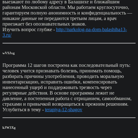
выезжают по любому адресу в Балашихе и ближайшим
районам Московской области. Мы работаем круглосуточно,
гарантируем полную анонимность и конфиденциальность —
никакие данные не передаются третьим лицам, а врач
приезжает без опознавательных знаков.
Изучить вопрос глубже -
http://narkolog-na-dom-balashiha13-
3.ru/
wVSJxg
Программа 12 шагов построена как последовательный путь:
человек учится признавать болезнь, принимать помощь,
разбирать причины употребления, проводить моральную
инвентаризацию, исправить ошибки, компенсировать
нанесенный ущерб и поддерживать трезвость через
регулярные действия. В основе программы лежит не
давление, а постепенная работа с отрицанием, самообманом,
страхами и привычкой возвращаться к прежним решениям.
Углубиться в тему -
terapiya-12-shagov
kJW3Xg