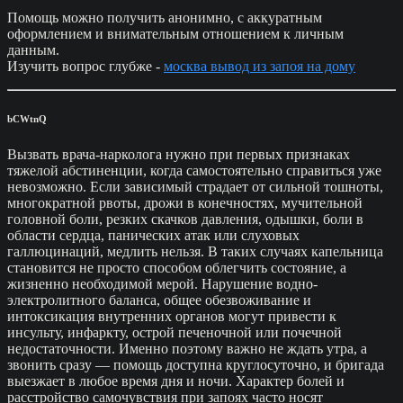
Помощь можно получить анонимно, с аккуратным
оформлением и внимательным отношением к личным
данным.
Изучить вопрос глубже -
москва вывод из запоя на дому
bCWtnQ
Вызвать врача-нарколога нужно при первых признаках
тяжелой абстиненции, когда самостоятельно справиться уже
невозможно. Если зависимый страдает от сильной тошноты,
многократной рвоты, дрожи в конечностях, мучительной
головной боли, резких скачков давления, одышки, боли в
области сердца, панических атак или слуховых
галлюцинаций, медлить нельзя. В таких случаях капельница
становится не просто способом облегчить состояние, а
жизненно необходимой мерой. Нарушение водно-
электролитного баланса, общее обезвоживание и
интоксикация внутренних органов могут привести к
инсульту, инфаркту, острой печеночной или почечной
недостаточности. Именно поэтому важно не ждать утра, а
звонить сразу — помощь доступна круглосуточно, и бригада
выезжает в любое время дня и ночи. Характер болей и
расстройство самочувствия при запоях часто носят