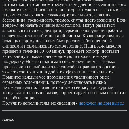
интоксикации этанолом требуют немедленного медицинского
вмешательства. Признаки, при которых нужно вызывать врача
на дом: сильная рвота, скачки артериального давления,
бессонница, тревожность, тремор, спутанность сознания. Если
вовремя не начать лечение алкоголизма, могут развиться
алкогольный психоз, делирий, серьёзные нарушения работы
сердечно-сосудистой и нервной систем. Квалифицированная
помощь на дому позволяет быстро снять абстинентный
синдром и нормализовать самочувствие. Наш врач-нарколог
приедет в течение 30–60 минут, проведёт осмотр, поставит
капельницу и окажет необходимую психологическую
поддержку. Не стоит заниматься самолечением — только
профессиональный нарколог способен правильно оценить
тяжесть состояния и подобрать эффективные препараты.
Помните: каждый час промедления увеличивает риск
серьёзных осложнений, поэтому действовать нужно
незамедлительно. Позвоните прямо сейчас, и дежурный
консультант оформит вызов, сориентирует по ценам и ответит
на любые вопросы.
Получить дополнительные сведения -
нарколог на дом вывод
evaHww