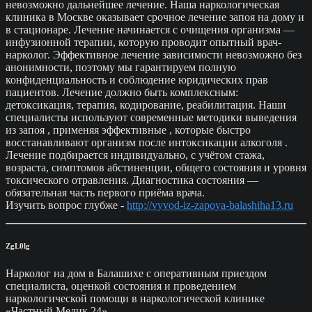
невозможно дальнейшее лечение. Наша наркологическая
клиника в Москве оказывает срочное лечение запоя на дому и
в стационаре. Лечение начинается с очищения организма —
инфузионной терапии, которую проводит опытный врач-
нарколог. Эффективное лечение зависимости невозможно без
анонимности, поэтому мы гарантируем полную
конфиденциальность и соблюдение юридических прав
пациентов. Лечение должно быть комплексным:
детоксикация, терапия, кодирование, реабилитация. Наши
специалисты используют современные методики выведения
из запоя , применяя эффективные , которые быстро
восстанавливают организм после интоксикации алкоголя .
Лечение подбирается индивидуально, с учётом стажа,
возраста, симптомов абстиненции, общего состояния и уровня
токсического отравления. Диагностика состояния —
обязательная часть первого приёма врача.
Изучить вопрос глубже -
http://vyvod-iz-zapoya-balashiha13.ru
ZgL0lg
Нарколог на дом в Балашихе с оперативным приездом
специалиста, оценкой состояния и проведением
наркологической помощи в наркологической клинике
«Частный Медик 24».