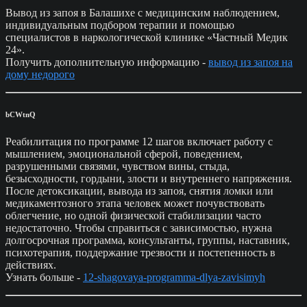
Вывод из запоя в Балашихе с медицинским наблюдением,
индивидуальным подбором терапии и помощью
специалистов в наркологической клинике «Частный Медик
24».
Получить дополнительную информацию -
вывод из запоя на
дому недорого
bCWtnQ
Реабилитация по программе 12 шагов включает работу с
мышлением, эмоциональной сферой, поведением,
разрушенными связями, чувством вины, стыда,
безысходности, гордыни, злости и внутреннего напряжения.
После детоксикации, вывода из запоя, снятия ломки или
медикаментозного этапа человек может почувствовать
облегчение, но одной физической стабилизации часто
недостаточно. Чтобы справиться с зависимостью, нужна
долгосрочная программа, консультанты, группы, наставник,
психотерапия, поддержание трезвости и постепенность в
действиях.
Узнать больше -
12-shagovaya-programma-dlya-zavisimyh