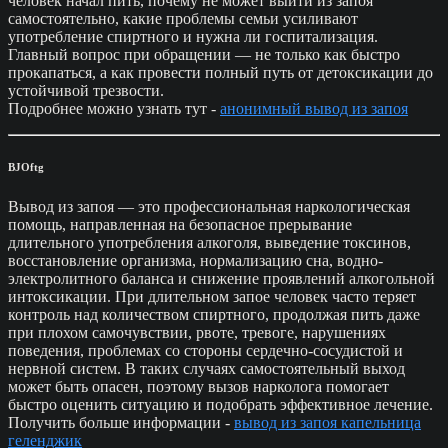
человек начал пить, почему не может выйти из запоя
самостоятельно, какие проблемы семьи усиливают
употребление спиртного и нужна ли госпитализация.
Главный вопрос при обращении — не только как быстро
прокапаться, а как провести полный путь от детоксикации до
устойчивой трезвости.
Подробнее можно узнать тут -
анонимный вывод из запоя
BJOftg
Вывод из запоя — это профессиональная наркологическая
помощь, направленная на безопасное прерывание
длительного употребления алкоголя, выведение токсинов,
восстановление организма, нормализацию сна, водно-
электролитного баланса и снижение проявлений алкогольной
интоксикации. При длительном запое человек часто теряет
контроль над количеством спиртного, продолжая пить даже
при плохом самочувствии, рвоте, тревоге, нарушениях
поведения, проблемах со стороны сердечно-сосудистой и
нервной систем. В таких случаях самостоятельный выход
может быть опасен, поэтому вызов нарколога помогает
быстро оценить ситуацию и подобрать эффективное лечение.
Получить больше информации -
вывод из запоя капельница
геленджик