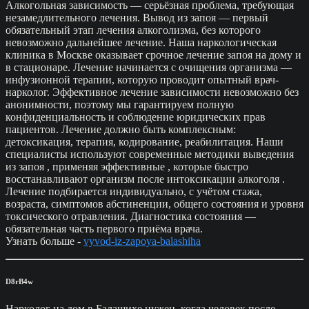
Алкогольная зависимость — серьёзная проблема, требующая
незамедлительного лечения. Вывод из запоя — первый
обязательный этап лечения алкоголизма, без которого
невозможно дальнейшее лечение. Наша наркологическая
клиника в Москве оказывает срочное лечение запоя на дому и
в стационаре. Лечение начинается с очищения организма —
инфузионной терапии, которую проводит опытный врач-
нарколог. Эффективное лечение зависимости невозможно без
анонимности, поэтому мы гарантируем полную
конфиденциальность и соблюдение юридических прав
пациентов. Лечение должно быть комплексным:
детоксикация, терапия, кодирование, реабилитация. Наши
специалисты используют современные методики выведения
из запоя , применяя эффективные , которые быстро
восстанавливают организм после интоксикации алкоголя .
Лечение подбирается индивидуально, с учётом стажа,
возраста, симптомов абстиненции, общего состояния и уровня
токсического отравления. Диагностика состояния —
обязательная часть первого приёма врача.
Узнать больше -
vyvod-iz-zapoya-balashiha
D8rB4w
Нарколог на дом в Балашихе нужен, когда человек после