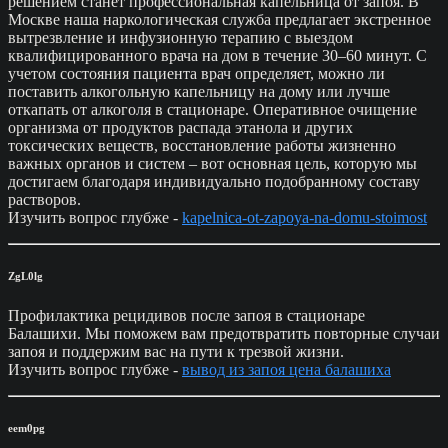
решением станет профессиональная капельница от запоя. В
Москве наша наркологическая служба предлагает экстренное
вытрезвление и инфузионную терапию с выездом
квалифицированного врача на дом в течение 30–60 минут. С
учетом состояния пациента врач определяет, можно ли
поставить алкогольную капельницу на дому или лучше
откапать от алкоголя в стационаре. Оперативное очищение
организма от продуктов распада этанола и других
токсических веществ, восстановление работы жизненно
важных органов и систем – вот основная цель, которую мы
достигаем благодаря индивидуально подобранному составу
растворов.
Изучить вопрос глубже -
kapelnica-ot-zapoya-na-domu-stoimost
ZgL0lg
Профилактика рецидивов после запоя в стационаре
Балашихи. Мы поможем вам предотвратить повторные случаи
запоя и поддержим вас на пути к трезвой жизни.
Изучить вопрос глубже -
вывод из запоя цена балашиха
eem0pg