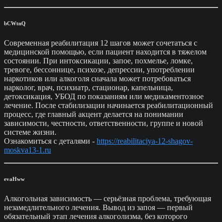
bCWtnQ
Современная реабилитация 12 шагов может сочетаться с
медицинской помощью, если пациент находится в тяжелом
состоянии. При интоксикации, запое, похмелье, ломке,
тревоге, бессоннице, психозе, депрессии, употреблении
наркотиков или алкоголя сначала может потребоваться
нарколог, врач, психиатр, стационар, капельница,
детоксикация, УБОД по показаниям или медикаментозное
лечение. После стабилизации начинается реабилитационный
процесс, где главный акцент делается на понимании
зависимости, честности, ответственности, группе и новой
системе жизни.
Ознакомиться с деталями -
https://reabilitaciya-12-shagov-
moskva13-1.ru
evaHww
Алкогольная зависимость — серьёзная проблема, требующая
незамедлительного лечения. Вывод из запоя — первый
обязательный этап лечения алкоголизма, без которого