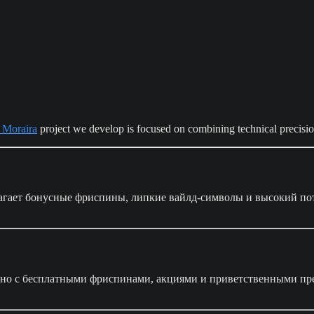
n Moraira
project we develop is focused on combining technical precision
агает бонусные фриспины, липкие вайлд-символы и высокий п
но с бесплатными фриспинами, акциями и приветственными пре