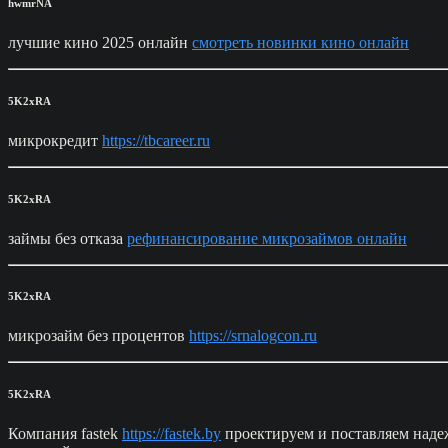
hwmrNA
лучшие кино 2025 онлайн
смотреть новинки кино онлайн
5K2xRA
микрокредит
https://tbcareer.ru
5K2xRA
займы без отказа
рефинансирование микрозаймов онлайн
5K2xRA
микрозайм без процентов
https://srnalogcon.ru
5K2xRA
Компания fastek
https://fastek.by
проектируем и поставляем наде