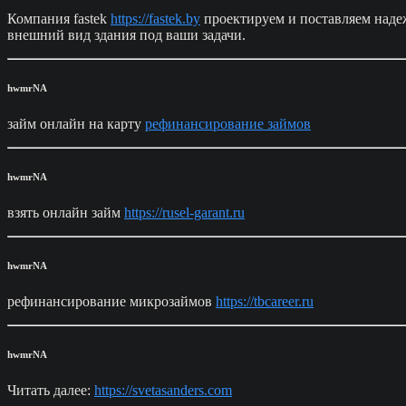
Компания fastek
https://fastek.by
проектируем и поставляем наде
внешний вид здания под ваши задачи.
hwmrNA
займ онлайн на карту
рефинансирование займов
hwmrNA
взять онлайн займ
https://rusel-garant.ru
hwmrNA
рефинансирование микрозаймов
https://tbcareer.ru
hwmrNA
Читать далее:
https://svetasanders.com