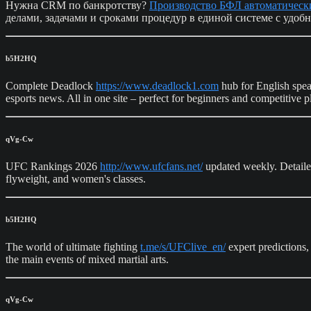
Нужна CRM по банкротству?
Производство БФЛ автоматическ
делами, задачами и сроками процедур в единой системе с удоб
b5H2HQ
Complete Deadlock
https://www.deadlock1.com
hub for English speak
esports news. All in one site – perfect for beginners and competitive pl
qVg-Cw
UFC Rankings 2026
http://www.ufcfans.net/
updated weekly. Detailed
flyweight, and women's classes.
b5H2HQ
The world of ultimate fighting
t.me/s/UFClive_en/
expert predictions
the main events of mixed martial arts.
qVg-Cw