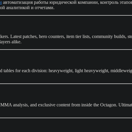
и
автоматизация работы юридической компании, контроль этапов
ной аналитикой и отчетами.
ers. Latest patches, hero counters, item tier lists, community builds, 
ayers alike.
 tables for each division: heavyweight, light heavyweight, middleweig
, MMA analysis, and exclusive content from inside the Octagon. Ultimat