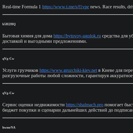
Real-time Formula 1
https://www.t.me/s/f1vpe
news. Race results, dri
b5H2HQ
Бытовая химия для дома
https://bytovoy-ugolok.ru
средства для у
доставкой и выгодными предложениями.
qVg-Cw
Услуги грузчиков
https://www.gruzchiki-kiev.net
в Киеве для пере
разгрузочные работы любой сложности, гарантируя аккуратное
qVg-Cw
Сервис оценки недвижимости
https://shalmach.pro
помогает быст
бюджет покупки и сценарии дальнейших действий до подписан
hwmrNA