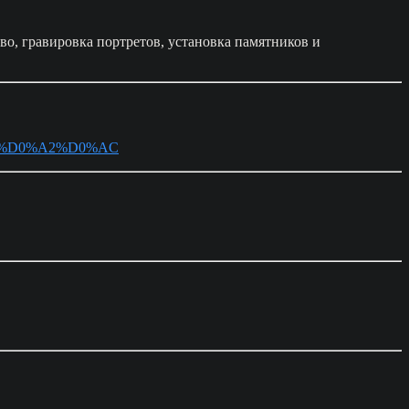
во, гравировка портретов, установка памятников и
%90%D0%A2%D0%AC