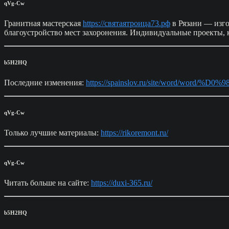
qVg-Cw
Гранитная мастерская
https://святаятроица73.рф
в Рязани — изго
благоустройство мест захоронения. Индивидуальные проекты,
b5H2HQ
Последние изменения:
https://spainslov.ru/site/word/
qVg-Cw
Только лучшие материалы:
https://rikoremont.ru/
qVg-Cw
Читать больше на сайте:
https://duxi-365.ru/
b5H2HQ