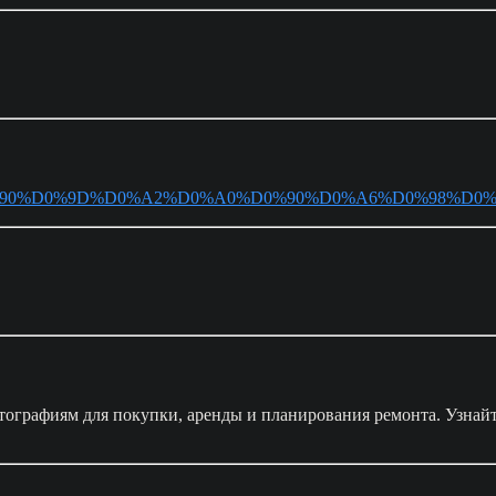
/word/%D0%90%D0%9D%D0%A2%D0%A0%D0%90%D0%A6%D0%98%D0
тографиям для покупки, аренды и планирования ремонта. Узнай