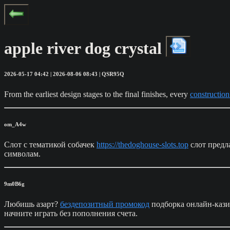
apple river dog crystal
2026-05-17 04:42 | 2026-08-06 08:43 | QSR95Q
From the earliest design stages to the final finishes, every
constructio
om_A4w
Слот с тематикой собачек
https://thedoghouse-slots.top
слот предл
символам.
9m0B6g
Любишь азарт?
бездепозитный промокод
подборка онлайн-кази
начните играть без пополнения счета.